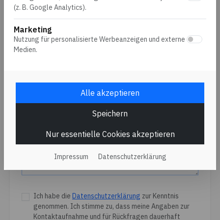
Produkt / Dienstleistung
(z. B. Google Analytics).
Marketing
Nutzung für personalisierte Werbeanzeigen und externe
Medien.
Betreff
Alle akzeptieren
Nachricht *
Speichern
Nur essentielle Cookies akzeptieren
Impressum
Datenschutzerklärung
Ich habe die
Datenschutzerklärung
zur Kenntnis
genommen. Ich stimme zu, dass meine Angaben zur
Kontaktaufnahme und für Rückfragen dauerhaft